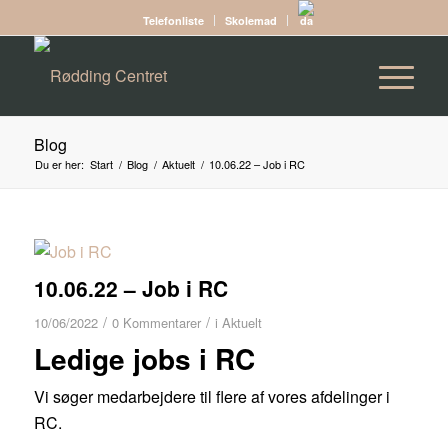
Telefonliste
Skolemad
Blog
Du er her:
Start
/
Blog
/
Aktuelt
/
10.06.22 – Job i RC
10.06.22 – Job i RC
/
/
10/06/2022
0 Kommentarer
i
Aktuelt
Ledige jobs i RC
Vi søger medarbejdere til flere af vores afdelinger i
RC.