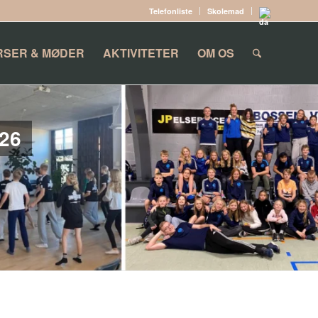
Telefonliste
Skolemad
RSER & MØDER
AKTIVITETER
OM OS
26