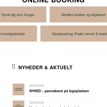
Opret dig som bruger
Medlemskaber og klippekort
 kunstgræstider
Banebooking: Padel, tennis & bowl
NYHEDER & AKTUELT
26/06/2026
NYHED – pannabane på legepladsen
30/03/2026