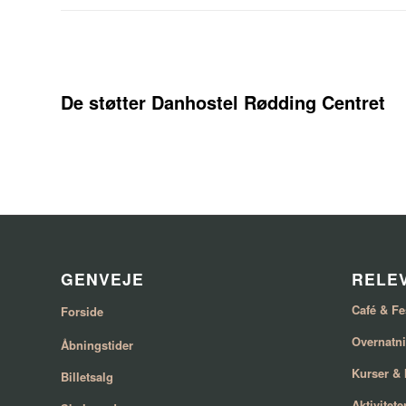
De støtter Danhostel Rødding Centret
GENVEJE
RELEV
Café & Fe
Forside
Overnatn
Åbningstider
Kurser &
Billetsalg
Aktivitete