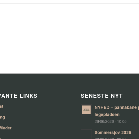
ANTE LINKS
SENESTE NYT
st
NYHED – pannabane 
legepladsen
ing
26/06/2026 - 10:05
 Møder
Sommersjov 2026
r