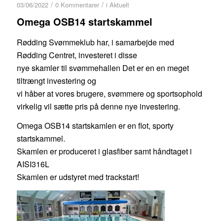
/
/
03/06/2022
0 Kommentarer
i
Aktuelt
Omega OSB14 startskammel
Rødding Svømmeklub har, i samarbejde med
Rødding Centret, investeret i disse
nye skamler til svømmehallen Det er en en meget
tiltrængt investering og
vi håber at vores brugere, svømmere og sportsophold
virkelig vil sætte pris på denne nye investering.
Omega OSB14 startskamlen er en flot, sporty
startskammel.
Skamlen er produceret i glasfiber samt håndtaget i
AISI316L
Skamlen er udstyret med trackstart!