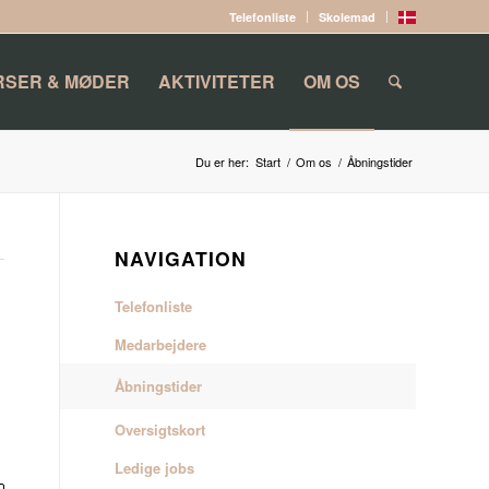
Telefonliste
Skolemad
RSER & MØDER
AKTIVITETER
OM OS
Du er her:
Start
/
Om os
/
Åbningstider
NAVIGATION
Telefonliste
Medarbejdere
Åbningstider
Oversigtskort
Ledige jobs