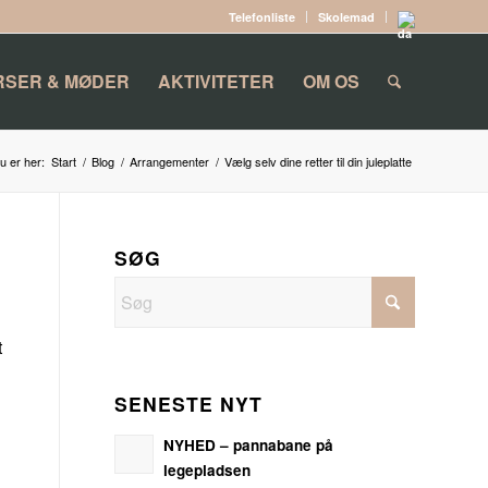
Telefonliste
Skolemad
RSER & MØDER
AKTIVITETER
OM OS
u er her:
Start
/
Blog
/
Arrangementer
/
Vælg selv dine retter til din juleplatte
SØG
t
SENESTE NYT
NYHED – pannabane på
legepladsen