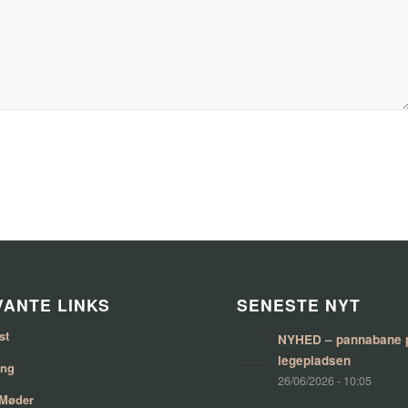
ANTE LINKS
SENESTE NYT
st
NYHED – pannabane 
legepladsen
ing
26/06/2026 - 10:05
 Møder