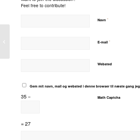
Feel free to contribute!
*
Navn
Kom og hæng din
*
E-mail
julesok op
Websted
Gem mit navn, mail og websted i denne browser til næste gang je
35 −
Math Captcha
= 27