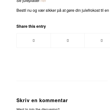
Se juleplatter
her
Bestil nu og vær sikker på at gøre din julefrokost til 
Share this entry
Skriv en kommentar
Want to join the discussion?