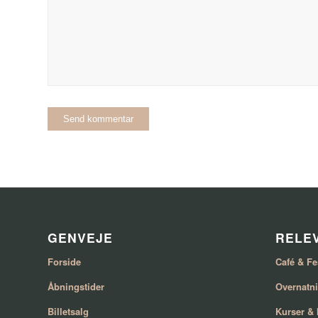
GENVEJE
RELEV
Forside
Café & Fe
Åbningstider
Overnatn
Billetsalg
Kurser &