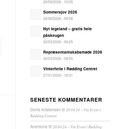
26/06/2026 - 10:05
Sommersjov 2026
26/06/2026 - 09:58
Nyt legeland – gratis hele
påskeugen
30/03/2026 - 09:25
Repræsentantskabsmøde 2026
30/03/2026 - 08:55
Vinterferie i Rødding Centret
27/01/2026 - 18:31
SENESTE KOMMENTARER
Dorte Kristensen
til
20.04.24 – Vin Event i
Rødding Centret
Anemone
til
20.04.24 – Vin Event i Rødding