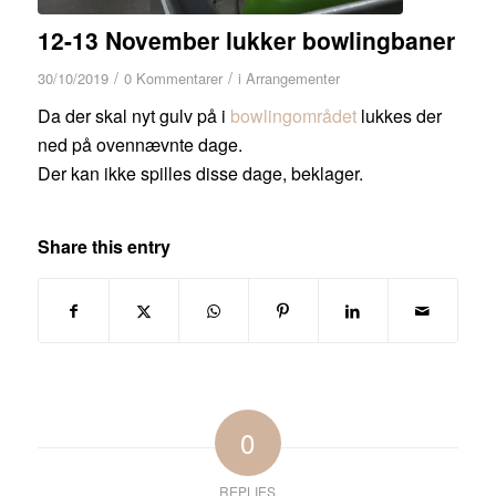
12-13 November lukker bowlingbaner
/
/
30/10/2019
0 Kommentarer
i
Arrangementer
Da der skal nyt gulv på i
bowlingområdet
lukkes der
ned på ovennævnte dage.
Der kan ikke spilles disse dage, beklager.
Share this entry
0
REPLIES