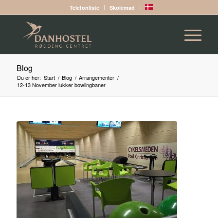
Telefonliste
Skolemad
Blog
Du er her:
Start
/
Blog
/
Arrangementer
/
12-13 November lukker bowlingbaner