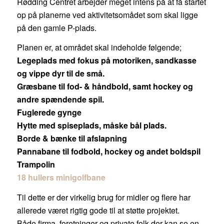
Rødding Centret arbejder meget intens på at få startet
op på planerne ved aktivitetsomådet som skal ligge
på den gamle P-plads.
Planen er, at området skal indeholde følgende;
Legeplads med fokus på motoriken, sandkasse
og vippe dyr til de små.
Græsbane til fod- & håndbold, samt hockey og
andre spændende spil.
Fuglerede gynge
Hytte med spiseplads, måske bål plads.
Borde & bænke til afslapning
Pannabane til fodbold, hockey og andet boldspil
Trampolin
18 hullers minigolfbane
Til dette er der virkelig brug for midler og flere har
allerede været rigtig gode til at støtte projektet.
Både firma, foretninger og private folk der kan se en