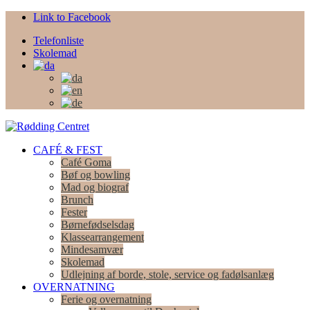
Link to Facebook
Telefonliste
Skolemad
CAFÉ & FEST
Café Goma
Bøf og bowling
Mad og biograf
Brunch
Fester
Børnefødselsdag
Klassearrangement
Mindesamvær
Skolemad
Udlejning af borde, stole, service og fadølsanlæg
OVERNATNING
Ferie og overnatning