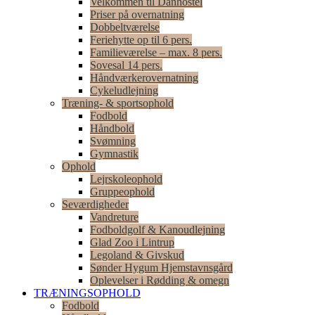
Velkommen til Danhostel
Priser på overnatning
Dobbeltværelse
Feriehytte op til 6 pers.
Familieværelse – max. 8 pers.
Sovesal 14 pers.
Håndværkerovernatning
Cykeludlejning
Træning- & sportsophold
Fodbold
Håndbold
Svømning
Gymnastik
Ophold
Lejrskoleophold
Gruppeophold
Seværdigheder
Vandreture
Fodboldgolf & Kanoudlejning
Glad Zoo i Lintrup
Legoland & Givskud
Sønder Hygum Hjemstavnsgård
Oplevelser i Rødding & omegn
TRÆNINGSOPHOLD
Fodbold