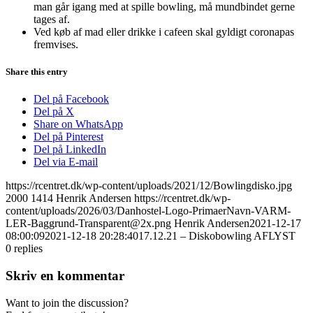
man går igang med at spille bowling, må mundbindet gerne
tages af.
Ved køb af mad eller drikke i cafeen skal gyldigt coronapas
fremvises.
Share this entry
Del på Facebook
Del på X
Share on WhatsApp
Del på Pinterest
Del på LinkedIn
Del via E-mail
https://rcentret.dk/wp-content/uploads/2021/12/Bowlingdisko.jpg
2000
1414
Henrik Andersen
https://rcentret.dk/wp-
content/uploads/2026/03/Danhostel-Logo-PrimaerNavn-VARM-
LER-Baggrund-Transparent@2x.png
Henrik Andersen
2021-12-17
08:00:09
2021-12-18 20:28:40
17.12.21 – Diskobowling AFLYST
0
replies
Skriv en kommentar
Want to join the discussion?