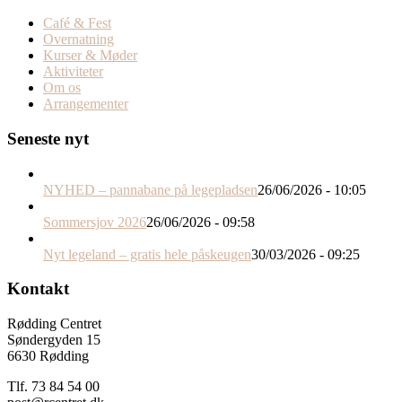
Café & Fest
Overnatning
Kurser & Møder
Aktiviteter
Om os
Arrangementer
Seneste nyt
NYHED – pannabane på legepladsen
26/06/2026 - 10:05
Sommersjov 2026
26/06/2026 - 09:58
Nyt legeland – gratis hele påskeugen
30/03/2026 - 09:25
Kontakt
Rødding Centret
Søndergyden 15
6630 Rødding
Tlf. 73 84 54 00