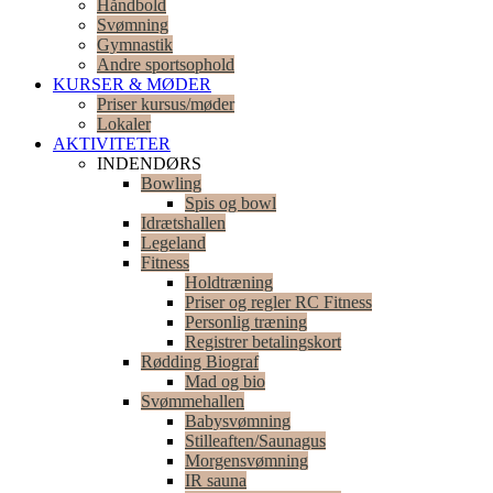
Håndbold
Svømning
Gymnastik
Andre sportsophold
KURSER & MØDER
Priser kursus/møder
Lokaler
AKTIVITETER
INDENDØRS
Bowling
Spis og bowl
Idrætshallen
Legeland
Fitness
Holdtræning
Priser og regler RC Fitness
Personlig træning
Registrer betalingskort
Rødding Biograf
Mad og bio
Svømmehallen
Babysvømning
Stilleaften/Saunagus
Morgensvømning
IR sauna