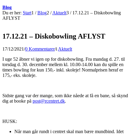
Blog
Du er her:
Start
1
/
Blog
2
/
Aktuelt
3
/
17.12.21 – Diskobowling
AFLYST
17.12.21 – Diskobowling AFLYST
17/12/2021
/
0 Kommentarer
/
i
Aktuelt
I uge 52 åbner vi igen op for diskobowling. Fra mandag d. 27. til
torsdag d. 30. december mellem kl. 10.00-14.00 kan du spille en
times bowling for kun 150,- inkl. skoleje! Normalprisen heraf er
175,- eks. skoleje.
Sidste gang var der mange, som ikke nåede at få en bane, så skynd
dig at booke på
post@rcentret.dk
.
HUSK:
Når man går rundt i centret skal man bære mundbind. Idet