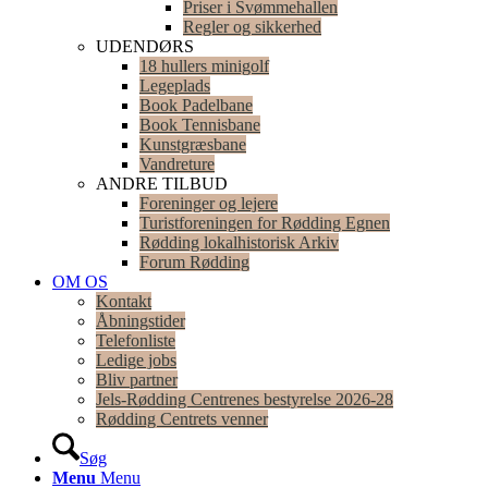
Priser i Svømmehallen
Regler og sikkerhed
UDENDØRS
18 hullers minigolf
Legeplads
Book Padelbane
Book Tennisbane
Kunstgræsbane
Vandreture
ANDRE TILBUD
Foreninger og lejere
Turistforeningen for Rødding Egnen
Rødding lokalhistorisk Arkiv
Forum Rødding
OM OS
Kontakt
Åbningstider
Telefonliste
Ledige jobs
Bliv partner
Jels-Rødding Centrenes bestyrelse 2026-28
Rødding Centrets venner
Søg
Menu
Menu