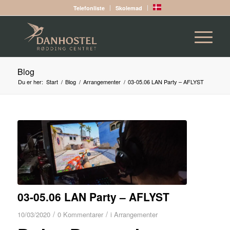
Telefonliste
Skolemad
Blog
Du er her:
Start
/
Blog
/
Arrangementer
/
03-05.06 LAN Party – AFLYST
03-05.06 LAN Party – AFLYST
/
/
10/03/2020
0 Kommentarer
i
Arrangementer