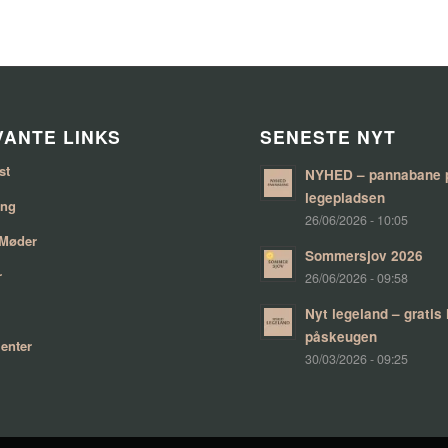
ANTE LINKS
SENESTE NYT
st
NYHED – pannabane 
legepladsen
ing
26/06/2026 - 10:05
 Møder
Sommersjov 2026
r
26/06/2026 - 09:58
Nyt legeland – gratis
påskeugen
enter
30/03/2026 - 09:25