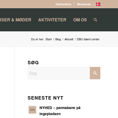
Telefonliste
Skolemad
RSER & MØDER
AKTIVITETER
OM OS
Du er her:
Start
/
Blog
/
Aktuelt
/
DBU talent center
SØG
SENESTE NYT
NYHED – pannabane på
legepladsen