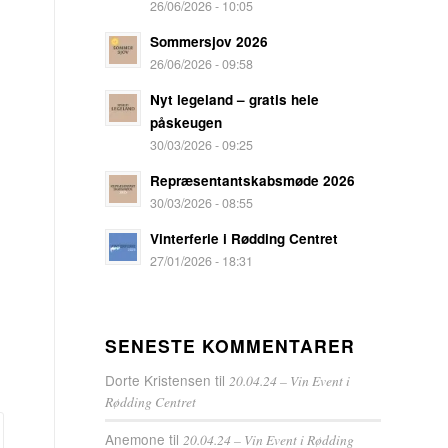
26/06/2026 - 10:05
Sommersjov 2026
26/06/2026 - 09:58
Nyt legeland – gratis hele
påskeugen
30/03/2026 - 09:25
Repræsentantskabsmøde 2026
30/03/2026 - 08:55
Vinterferie i Rødding Centret
27/01/2026 - 18:31
SENESTE KOMMENTARER
Dorte Kristensen
til
20.04.24 – Vin Event i
Rødding Centret
Anemone
til
20.04.24 – Vin Event i Rødding