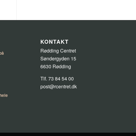
KONTAKT
Rødding Centret
på
Søndergyden 15
6630 Rødding
Tlf. 73 84 54 00
post@rcentret.dk
 hele