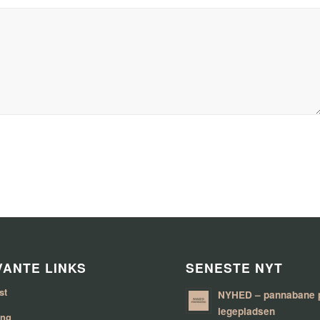
ANTE LINKS
SENESTE NYT
st
NYHED – pannabane 
legepladsen
ing