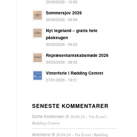
26/06/2026 - 10:05
Sommersjov 2026
26/06/2026 - 09:58
Nyt legeland – gratis hele
påskeugen
30/03/2026 - 09:25
Repræsentantskabsmøde 2026
30/03/2026 - 08:55
Vinterferie i Rødding Centret
27/01/2026 - 18:31
SENESTE KOMMENTARER
Dorte Kristensen
til
20.04.24 – Vin Event i
Rødding Centret
Anemone
til
20.04.24 – Vin Event i Rødding