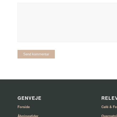
GENVEJE
RELEV
Forside
Café & Fe
Åbningstider
Overnatn