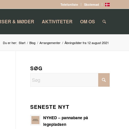
Telefonliste
Skolemad
RSER & MØDER
AKTIVITETER
OM OS
Du er her:
Start
/
Blog
/
Arrangementer
/
Åbningstider fra 12 august 2021
SØG
SENESTE NYT
NYHED – pannabane på
legepladsen