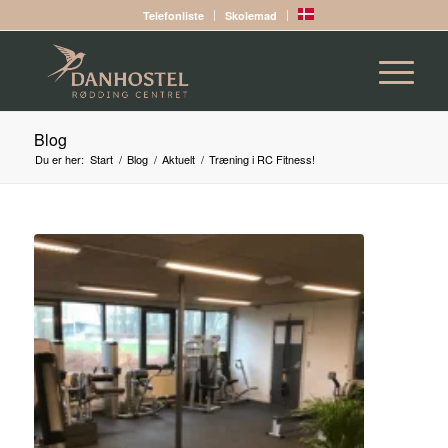
Telefonliste
Skolemad
Blog
Du er her:
Start
/
Blog
/
Aktuelt
/
Træning i RC Fitness!