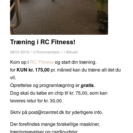
Træning i RC Fitness!
/
/
08/01/2019
0 Kommentarer
i
Aktuelt
Kom op i
RC Fitness
og start din træning.
for
KUN kr. 175,00
pr. måned kan du træne alt det du
vil.
Oprettelse og programlægning er
gratis.
Dog skal du købe en chip til kr. 75,00, som kan
leveres retur for kr. 30,00.
Skriv på post@rcentret.dk for yderligere info.
Der forefindes mange forskellige maskiner,
træningsøvelser og cardioudstyr.