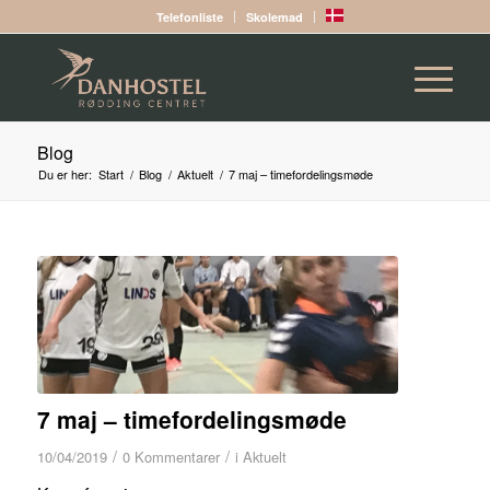
Telefonliste
Skolemad
Blog
Du er her:
Start
/
Blog
/
Aktuelt
/
7 maj – timefordelingsmøde
7 maj – timefordelingsmøde
/
/
10/04/2019
0 Kommentarer
i
Aktuelt