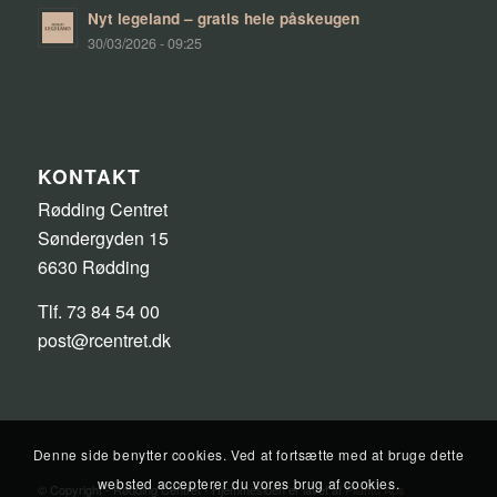
Nyt legeland – gratis hele påskeugen
30/03/2026 - 09:25
KONTAKT
Rødding Centret
Søndergyden 15
6630 Rødding
Tlf. 73 84 54 00
post@rcentret.dk
Denne side benytter cookies. Ved at fortsætte med at bruge dette
websted accepterer du vores brug af cookies.
© Copyright - Rødding Centret - Hjemmesiden er lavet af
Pilanto Aps