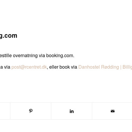
ng.com
bestille overnatning via booking.com.
da via
post@rcentret.dk
, eller book via
Danhostel Rødding | Billi