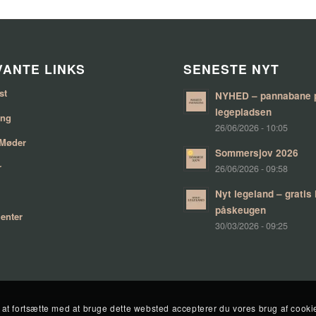
ANTE LINKS
SENESTE NYT
st
NYHED – pannabane 
legepladsen
ing
26/06/2026 - 10:05
 Møder
Sommersjov 2026
r
26/06/2026 - 09:58
Nyt legeland – gratis
påskeugen
enter
30/03/2026 - 09:25
at fortsætte med at bruge dette websted accepterer du vores brug af cooki