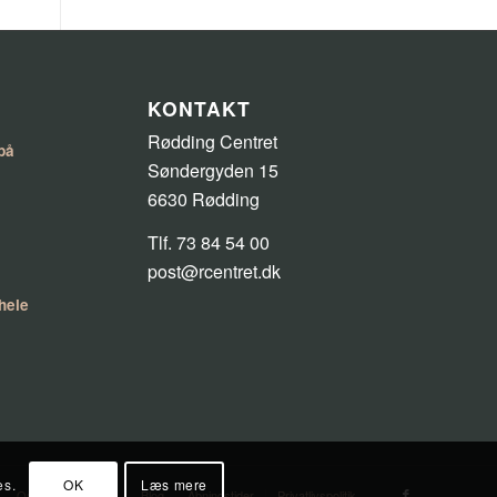
KONTAKT
Rødding Centret
på
Søndergyden 15
6630 Rødding
Tlf. 73 84 54 00
post@rcentret.dk
 hele
es.
OK
Læs mere
Om os
Kontakt
Blog
Åbningstider
Privatlivspolitik