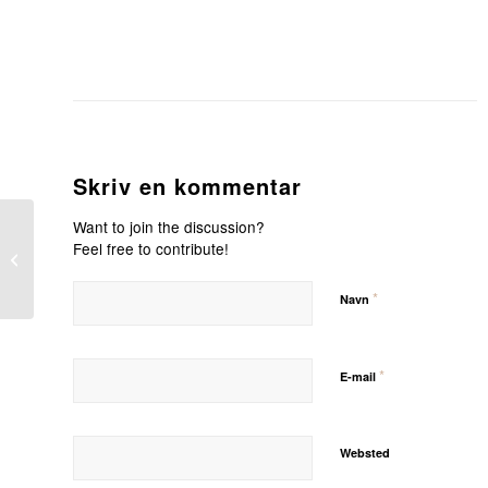
Skriv en kommentar
Want to join the discussion?
Feel free to contribute!
Vinterferie Hoppeland i
uge 7 – Rødding Centret
*
Navn
*
E-mail
Websted