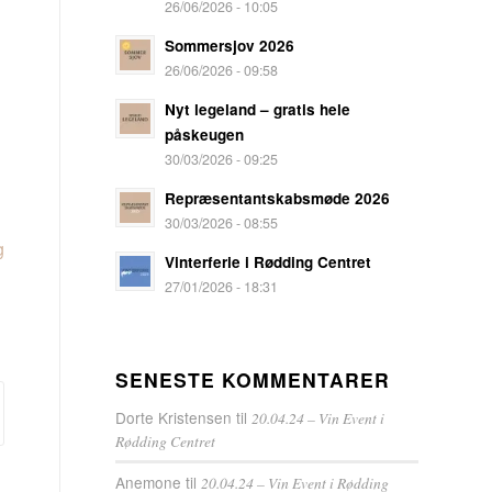
26/06/2026 - 10:05
Sommersjov 2026
26/06/2026 - 09:58
Nyt legeland – gratis hele
påskeugen
30/03/2026 - 09:25
Repræsentantskabsmøde 2026
30/03/2026 - 08:55
g
Vinterferie i Rødding Centret
27/01/2026 - 18:31
SENESTE KOMMENTARER
Dorte Kristensen
til
20.04.24 – Vin Event i
Rødding Centret
Anemone
til
20.04.24 – Vin Event i Rødding