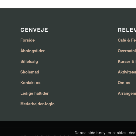
GENVEJE
RELEV
Forside
Café & Fe
Åbningstider
Overnatn
Billetsalg
Kurser &
Skolemad
Aktivitete
Kontakt os
Om os
Ledige haltider
Arrangem
Medarbejder-login
Denne side benytter cookies. Ved 
© Copyright - Rødding Centret - Hjemmesiden er lavet af
Pilanto Aps