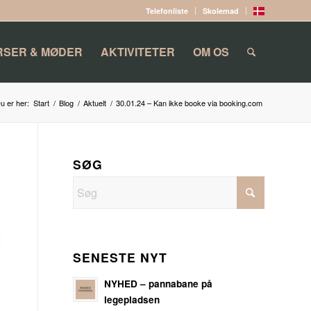
Telefonliste
Skolemad
RSER & MØDER
AKTIVITETER
OM OS
u er her:
Start
/
Blog
/
Aktuelt
/
30.01.24 – Kan ikke booke via booking.com
SØG
SENESTE NYT
NYHED – pannabane på
legepladsen