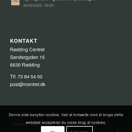
30/03/2026 - 09:25
KONTAKT
Rødding Centret
Søndergyden 15
6630 Rødding
Tlf. 73 84 54 00
post@rcentret.dk
Denne side benytter cookies. Ved at fortsætte med at bruge dette
websted accepterer du vores brug af cookies.
© Copyright - Rødding Centret - Hjemmesiden er lavet af
Pilanto Aps