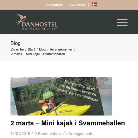
Telefonliste
Skolemad
Blog
Du er her:
Start
/
Blog
/
Arrangementer
/
2 marts – Mini kajak i Svømmehallen
2 marts – Mini kajak i Svømmehallen
/
/
31/01/2019
0 Kommentarer
i
Arrangementer