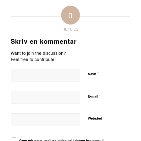
0
REPLIES
Skriv en kommentar
Want to join the discussion?
Feel free to contribute!
*
Navn
*
E-mail
Websted
Gem mit navn, mail og websted i denne browser til