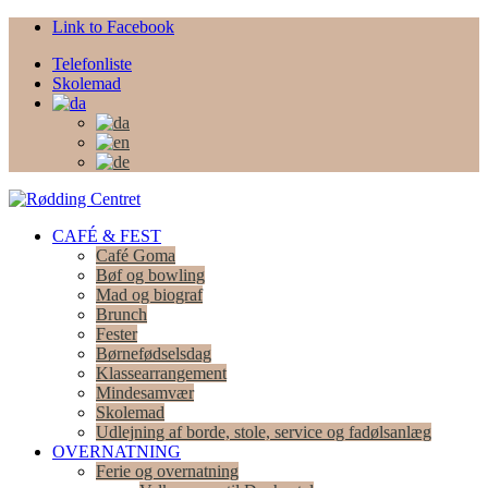
Link to Facebook
Telefonliste
Skolemad
CAFÉ & FEST
Café Goma
Bøf og bowling
Mad og biograf
Brunch
Fester
Børnefødselsdag
Klassearrangement
Mindesamvær
Skolemad
Udlejning af borde, stole, service og fadølsanlæg
OVERNATNING
Ferie og overnatning