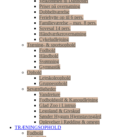
Velkommen til Danhostel
Priser på overnatning
Dobbeltværelse
Feriehytte op til 6 pers.
Familieværelse – max. 8 pers.
Sovesal 14 pers.
Håndværkerovernatning
Cykeludlejning
Træning- & sportsophold
Fodbold
Håndbold
Svømning
Gymnastik
Ophold
Lejrskoleophold
Gruppeophold
Seværdigheder
Vandreture
Fodboldgolf & Kanoudlejning
Glad Zoo i Lintrup
Legoland & Givskud
Sønder Hygum Hjemstavnsgård
Oplevelser i Rødding & omegn
TRÆNINGSOPHOLD
Fodbold