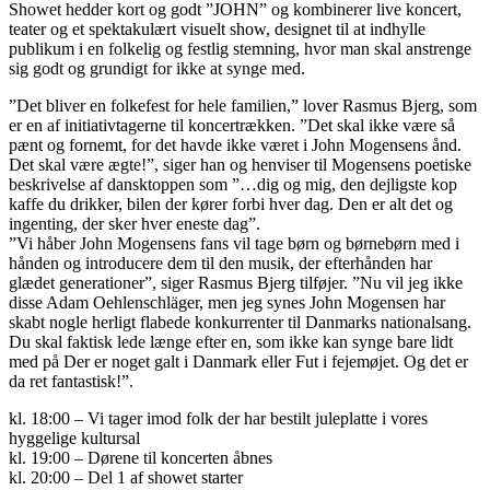
Showet hedder kort og godt ”JOHN” og kombinerer live koncert,
teater og et spektakulært visuelt show, designet til at indhylle
publikum i en folkelig og festlig stemning, hvor man skal anstrenge
sig godt og grundigt for ikke at synge med.
”Det bliver en folkefest for hele familien,” lover Rasmus Bjerg, som
er en af initiativtagerne til koncertrækken. ”Det skal ikke være så
pænt og fornemt, for det havde ikke været i John Mogensens ånd.
Det skal være ægte!”, siger han og henviser til Mogensens poetiske
beskrivelse af dansktoppen som ”…dig og mig, den dejligste kop
kaffe du drikker, bilen der kører forbi hver dag. Den er alt det og
ingenting, der sker hver eneste dag”.
”Vi håber John Mogensens fans vil tage børn og børnebørn med i
hånden og introducere dem til den musik, der efterhånden har
glædet generationer”, siger Rasmus Bjerg tilføjer. ”Nu vil jeg ikke
disse Adam Oehlenschläger, men jeg synes John Mogensen har
skabt nogle herligt flabede konkurrenter til Danmarks nationalsang.
Du skal faktisk lede længe efter en, som ikke kan synge bare lidt
med på Der er noget galt i Danmark eller Fut i fejemøjet. Og det er
da ret fantastisk!”.
kl. 18:00 – Vi tager imod folk der har bestilt juleplatte i vores
hyggelige kultursal
kl. 19:00 – Dørene til koncerten åbnes
kl. 20:00 – Del 1 af showet starter