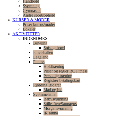
Håndbold
Svømning
Gymnastik
Andre sportsophold
KURSER & MØDER
Priser kursus/møder
Lokaler
AKTIVITETER
INDENDØRS
Bowling
Spis og bowl
Idrætshallen
Legeland
Fitness
Holdtræning
Priser og regler RC Fitness
Personlig træning
Registrer betalingskort
Rødding Biograf
Mad og bio
Svømmehallen
Babysvømning
Stilleaften/Saunagus
Morgensvømning
IR sauna