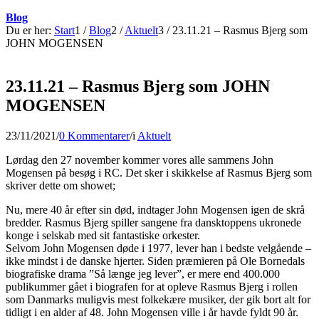
Blog
Du er her:
Start
1
/
Blog
2
/
Aktuelt
3
/
23.11.21 – Rasmus Bjerg som
JOHN MOGENSEN
23.11.21 – Rasmus Bjerg som JOHN
MOGENSEN
23/11/2021
/
0 Kommentarer
/
i
Aktuelt
Lørdag den 27 november kommer vores alle sammens John
Mogensen på besøg i RC. Det sker i skikkelse af Rasmus Bjerg som
skriver dette om showet;
Nu, mere 40 år efter sin død, indtager John Mogensen igen de skrå
bredder. Rasmus Bjerg spiller sangene fra dansktoppens ukronede
konge i selskab med sit fantastiske orkester.
Selvom John Mogensen døde i 1977, lever han i bedste velgående –
ikke mindst i de danske hjerter. Siden præmieren på Ole Bornedals
biografiske drama ”Så længe jeg lever”, er mere end 400.000
publikummer gået i biografen for at opleve Rasmus Bjerg i rollen
som Danmarks muligvis mest folkekære musiker, der gik bort alt for
tidligt i en alder af 48. John Mogensen ville i år havde fyldt 90 år.