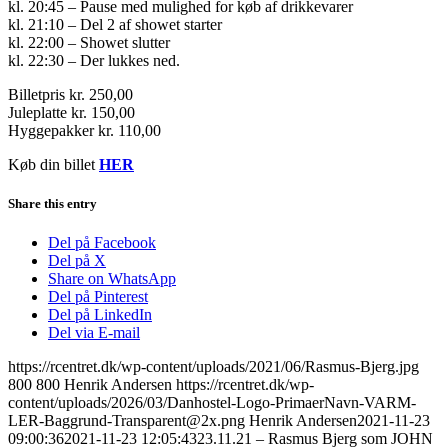
kl. 20:45 – Pause med mulighed for køb af drikkevarer
kl. 21:10 – Del 2 af showet starter
kl. 22:00 – Showet slutter
kl. 22:30 – Der lukkes ned.
Billetpris kr. 250,00
Juleplatte kr. 150,00
Hyggepakker kr. 110,00
Køb din billet
HER
Share this entry
Del på Facebook
Del på X
Share on WhatsApp
Del på Pinterest
Del på LinkedIn
Del via E-mail
https://rcentret.dk/wp-content/uploads/2021/06/Rasmus-Bjerg.jpg
800
800
Henrik Andersen
https://rcentret.dk/wp-
content/uploads/2026/03/Danhostel-Logo-PrimaerNavn-VARM-
LER-Baggrund-Transparent@2x.png
Henrik Andersen
2021-11-23
09:00:36
2021-11-23 12:05:43
23.11.21 – Rasmus Bjerg som JOHN