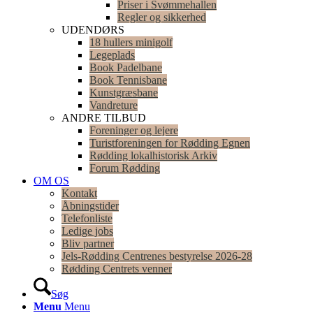
Priser i Svømmehallen
Regler og sikkerhed
UDENDØRS
18 hullers minigolf
Legeplads
Book Padelbane
Book Tennisbane
Kunstgræsbane
Vandreture
ANDRE TILBUD
Foreninger og lejere
Turistforeningen for Rødding Egnen
Rødding lokalhistorisk Arkiv
Forum Rødding
OM OS
Kontakt
Åbningstider
Telefonliste
Ledige jobs
Bliv partner
Jels-Rødding Centrenes bestyrelse 2026-28
Rødding Centrets venner
Søg
Menu
Menu