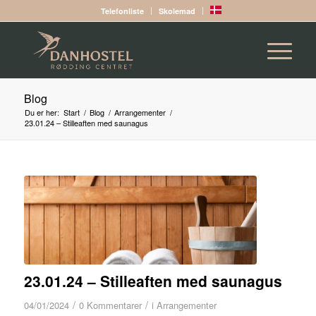
Telefonliste
Skolemad
Blog
Du er her:
Start
/
Blog
/
Arrangementer
/
23.01.24 – Stilleaften med saunagus
23.01.24 – Stilleaften med saunagus
/
/
04/01/2024
0 Kommentarer
i
Arrangementer