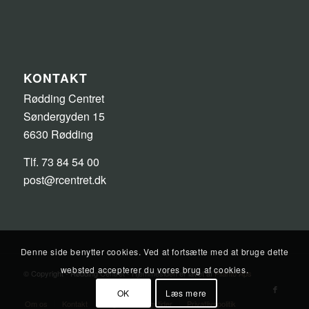
KONTAKT
Rødding Centret
Søndergyden 15
6630 Rødding
Tlf. 73 84 54 00
post@rcentret.dk
Denne side benytter cookies. Ved at fortsætte med at bruge dette
websted accepterer du vores brug af cookies.
© Copyright - Rødding Centret - Hjemmesiden er lavet af
Pilanto Aps
OK
Læs mere
Om os
Kontakt
Blog
Åbningstider
Privatlivspolitik