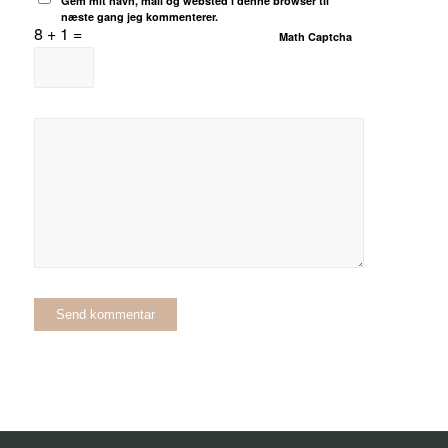
Gem mit navn, mail og websted i denne browser til
næste gang jeg kommenterer.
8 + 1 =
Math Captcha