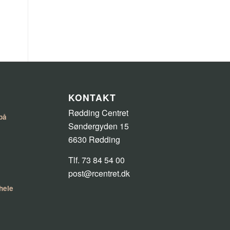
KONTAKT
Rødding Centret
på
Søndergyden 15
6630 Rødding
Tlf. 73 84 54 00
post@rcentret.dk
 hele