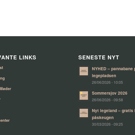
ANTE LINKS
SENESTE NYT
st
NYHED – pannabane 
legepladsen
ing
26/06/2026 - 10:05
 Møder
Sommersjov 2026
r
26/06/2026 - 09:58
Nyt legeland – gratis
påskeugen
enter
30/03/2026 - 09:25