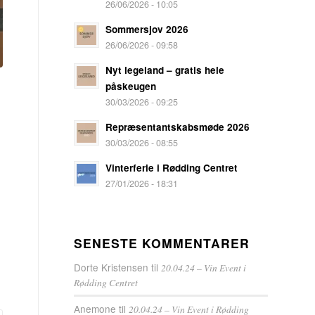
26/06/2026 - 10:05
Sommersjov 2026
26/06/2026 - 09:58
Nyt legeland – gratis hele
påskeugen
30/03/2026 - 09:25
Repræsentantskabsmøde 2026
30/03/2026 - 08:55
Vinterferie i Rødding Centret
27/01/2026 - 18:31
SENESTE KOMMENTARER
Dorte Kristensen
til
20.04.24 – Vin Event i
Rødding Centret
Anemone
til
20.04.24 – Vin Event i Rødding