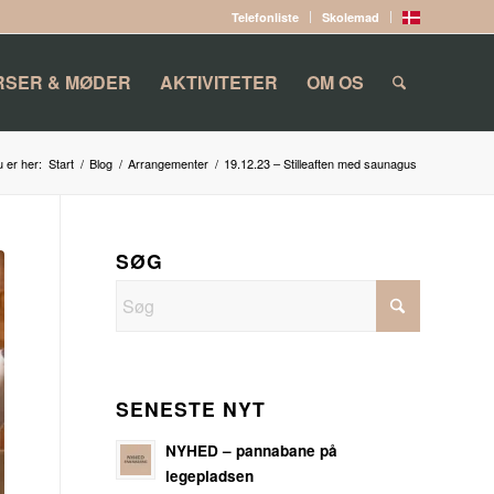
Telefonliste
Skolemad
RSER & MØDER
AKTIVITETER
OM OS
 er her:
Start
/
Blog
/
Arrangementer
/
19.12.23 – Stilleaften med saunagus
SØG
SENESTE NYT
NYHED – pannabane på
legepladsen