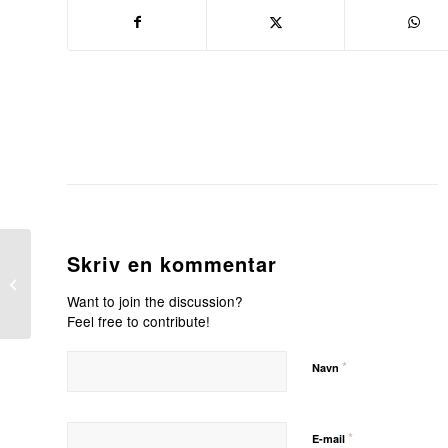
Skriv en kommentar
21.11.23 – Stilleaften
med saunagus
Want to join the discussion?
Feel free to contribute!
*
Navn
*
E-mail