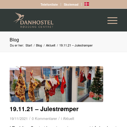
Telefonliste
Skolemad
Blog
Du er her:
Start
/
Blog
/
Aktuelt
/
19.11.21 – Julestrømper
19.11.21 – Julestrømper
/
/
19/11/2021
0 Kommentarer
i
Aktuelt