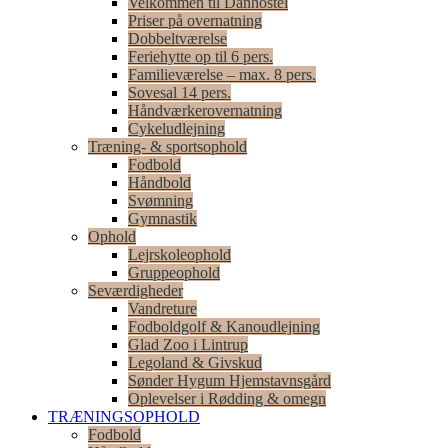
Velkommen til Danhostel
Priser på overnatning
Dobbeltværelse
Feriehytte op til 6 pers.
Familieværelse – max. 8 pers.
Sovesal 14 pers.
Håndværkerovernatning
Cykeludlejning
Træning- & sportsophold
Fodbold
Håndbold
Svømning
Gymnastik
Ophold
Lejrskoleophold
Gruppeophold
Seværdigheder
Vandreture
Fodboldgolf & Kanoudlejning
Glad Zoo i Lintrup
Legoland & Givskud
Sønder Hygum Hjemstavnsgård
Oplevelser i Rødding & omegn
TRÆNINGSOPHOLD
Fodbold