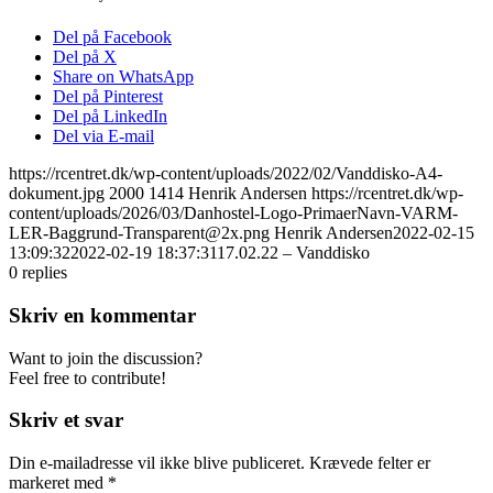
Del på Facebook
Del på X
Share on WhatsApp
Del på Pinterest
Del på LinkedIn
Del via E-mail
https://rcentret.dk/wp-content/uploads/2022/02/Vanddisko-A4-
dokument.jpg
2000
1414
Henrik Andersen
https://rcentret.dk/wp-
content/uploads/2026/03/Danhostel-Logo-PrimaerNavn-VARM-
LER-Baggrund-Transparent@2x.png
Henrik Andersen
2022-02-15
13:09:32
2022-02-19 18:37:31
17.02.22 – Vanddisko
0
replies
Skriv en kommentar
Want to join the discussion?
Feel free to contribute!
Skriv et svar
Din e-mailadresse vil ikke blive publiceret.
Krævede felter er
markeret med
*