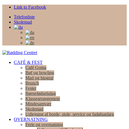
Link to Facebook
Telefonliste
Skolemad
CAFÉ & FEST
Café Goma
Bøf og bowling
Mad og biograf
Brunch
Fester
Børnefødselsdag
Klassearrangement
Mindesamvær
Skolemad
Udlejning af borde, stole, service og fadølsanlæg
OVERNATNING
Ferie og overnatning