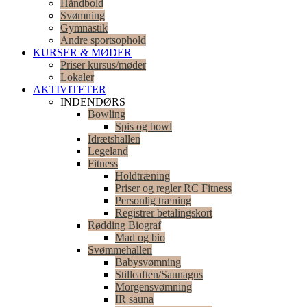
Håndbold
Svømning
Gymnastik
Andre sportsophold
KURSER & MØDER
Priser kursus/møder
Lokaler
AKTIVITETER
INDENDØRS
Bowling
Spis og bowl
Idrætshallen
Legeland
Fitness
Holdtræning
Priser og regler RC Fitness
Personlig træning
Registrer betalingskort
Rødding Biograf
Mad og bio
Svømmehallen
Babysvømning
Stilleaften/Saunagus
Morgensvømning
IR sauna