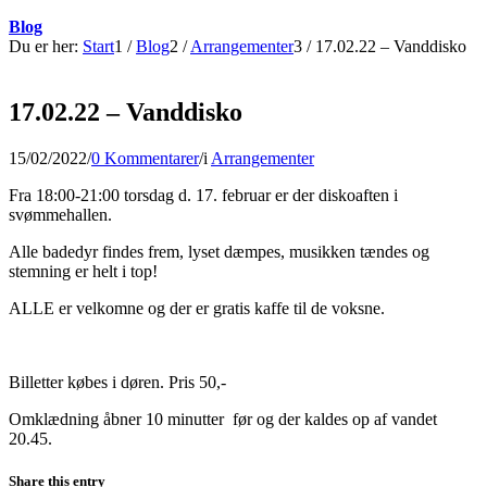
Blog
Du er her:
Start
1
/
Blog
2
/
Arrangementer
3
/
17.02.22 – Vanddisko
17.02.22 – Vanddisko
15/02/2022
/
0 Kommentarer
/
i
Arrangementer
Fra 18:00-21:00 torsdag d. 17. februar er der diskoaften i
svømmehallen.
Alle badedyr findes frem, lyset dæmpes, musikken tændes og
stemning er helt i top!
ALLE er velkomne og der er gratis kaffe til de voksne.
Billetter købes i døren. Pris 50,-
Omklædning åbner 10 minutter før og der kaldes op af vandet
20.45.
Share this entry