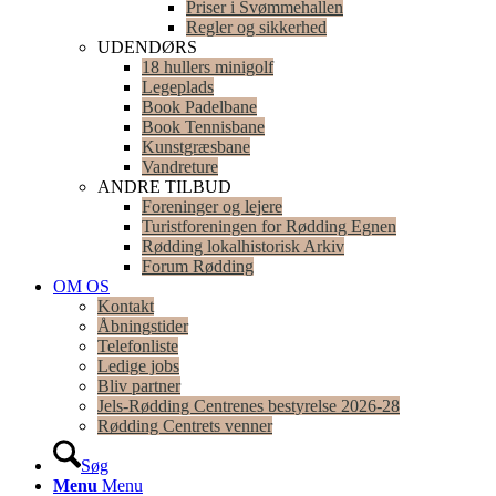
Priser i Svømmehallen
Regler og sikkerhed
UDENDØRS
18 hullers minigolf
Legeplads
Book Padelbane
Book Tennisbane
Kunstgræsbane
Vandreture
ANDRE TILBUD
Foreninger og lejere
Turistforeningen for Rødding Egnen
Rødding lokalhistorisk Arkiv
Forum Rødding
OM OS
Kontakt
Åbningstider
Telefonliste
Ledige jobs
Bliv partner
Jels-Rødding Centrenes bestyrelse 2026-28
Rødding Centrets venner
Søg
Menu
Menu