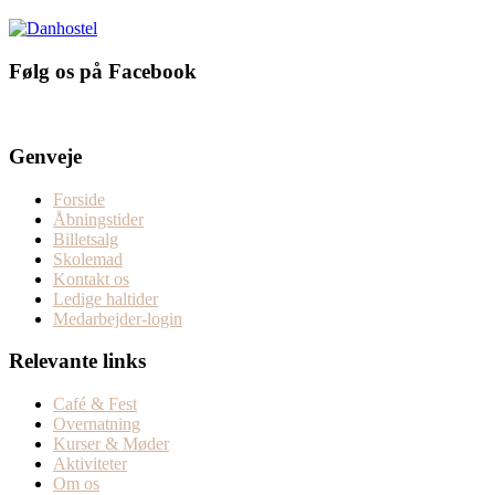
Følg os på Facebook
Genveje
Forside
Åbningstider
Billetsalg
Skolemad
Kontakt os
Ledige haltider
Medarbejder-login
Relevante links
Café & Fest
Overnatning
Kurser & Møder
Aktiviteter
Om os