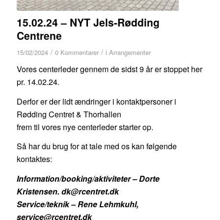
15.02.24 – NYT Jels-Rødding
Centrene
/
/
15/02/2024
0 Kommentarer
i
Arrangementer
Vores centerleder gennem de sidst 9 år er stoppet her
pr. 14.02.24.
Derfor er der lidt ændringer i kontaktpersoner i
Rødding Centret & Thorhallen
frem til vores nye centerleder starter op.
Så har du brug for at tale med os kan følgende
kontaktes:
Information/booking/aktiviteter – Dorte
Kristensen. dk@rcentret.dk
Service/teknik – Rene Lehmkuhl,
service@rcentret.dk