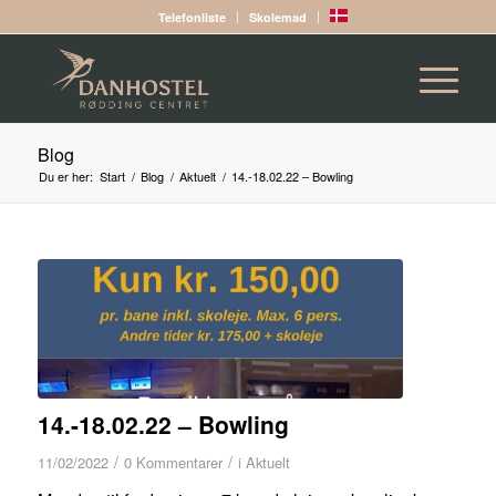
Telefonliste
Skolemad
Blog
Du er her:
Start
/
Blog
/
Aktuelt
/
14.-18.02.22 – Bowling
14.-18.02.22 – Bowling
/
/
11/02/2022
0 Kommentarer
i
Aktuelt