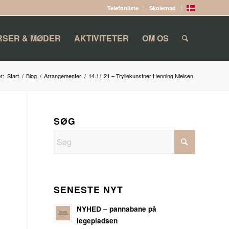
Telefonliste
Skolemad
RSER & MØDER
AKTIVITETER
OM OS
r:
Start
/
Blog
/
Arrangementer
/
14.11.21 – Tryllekunstner Henning Nielsen
SØG
SENESTE NYT
NYHED – pannabane på
legepladsen