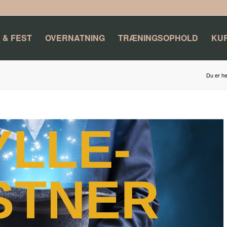
 & FEST
OVERNATNING
TRÆNINGSOPHOLD
KU
Du er he