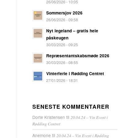
26/06/2026 - 10:05
Sommersjov 2026
26/06/2026 - 09:58
Nyt legeland – gratis hele
påskeugen
30/03/2026 - 09:25
Repræsentantskabsmøde 2026
30/03/2026 - 08:55
Vinterferie i Rødding Centret
27/01/2026 - 18:31
SENESTE KOMMENTARER
Dorte Kristensen
til
20.04.24 – Vin Event i
Rødding Centret
Anemone
til
20.04.24 – Vin Event i Rødding