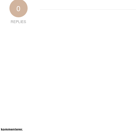
0
REPLIES
g kommenterer.