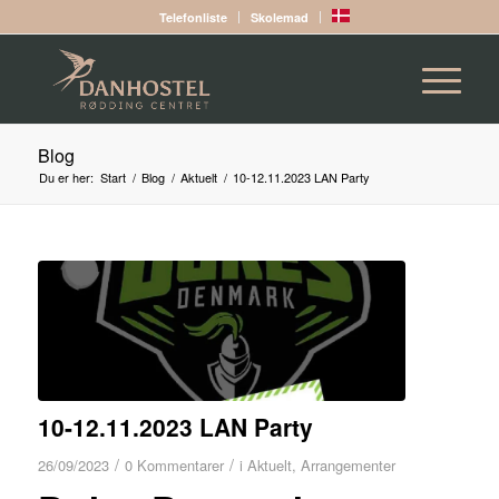
Telefonliste
Skolemad
Blog
Du er her:
Start
/
Blog
/
Aktuelt
/
10-12.11.2023 LAN Party
10-12.11.2023 LAN Party
/
/
26/09/2023
0 Kommentarer
i
Aktuelt
,
Arrangementer