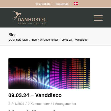
Telefonliste
Skolemad
Blog
Du er her:
Start
/
Blog
/
Arrangementer
/
09.03.24 – Vanddisco
09.03.24 – Vanddisco
/
/
21/11/2023
0 Kommentarer
i
Arrangementer