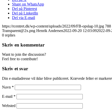
Share on WhatsApp
Del på Pinterest
Del på LinkedIn
Del via E-mail
https://rcentret.dk/wp-content/uploads/2022/09/FB-opslag-10.jpg
788
Transparent@2x.png
Henrik Andersen
2022-09-20 12:03:09
2022-09-
0
replies
Skriv en kommentar
Want to join the discussion?
Feel free to contribute!
Skriv et svar
Din e-mailadresse vil ikke blive publiceret.
Krævede felter er marker
Navn
*
E-mail
*
Websted