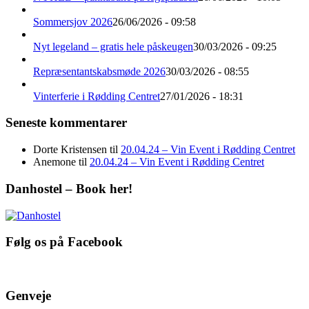
Sommersjov 2026
26/06/2026 - 09:58
Nyt legeland – gratis hele påskeugen
30/03/2026 - 09:25
Repræsentantskabsmøde 2026
30/03/2026 - 08:55
Vinterferie i Rødding Centret
27/01/2026 - 18:31
Seneste kommentarer
Dorte Kristensen
til
20.04.24 – Vin Event i Rødding Centret
Anemone
til
20.04.24 – Vin Event i Rødding Centret
Danhostel – Book her!
Følg os på Facebook
Genveje