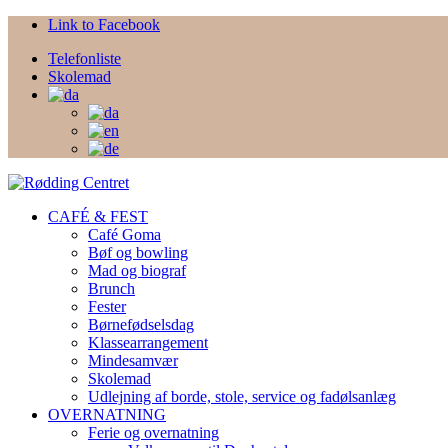
Link to Facebook
Telefonliste
Skolemad
CAFÉ & FEST
Café Goma
Bøf og bowling
Mad og biograf
Brunch
Fester
Børnefødselsdag
Klassearrangement
Mindesamvær
Skolemad
Udlejning af borde, stole, service og fadølsanlæg
OVERNATNING
Ferie og overnatning