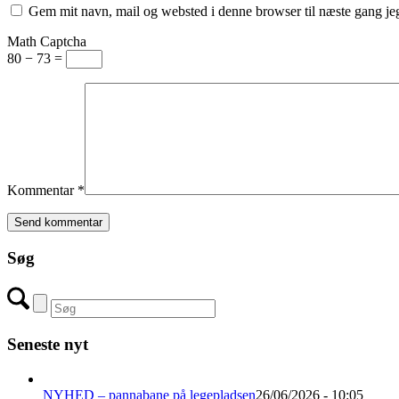
Gem mit navn, mail og websted i denne browser til næste gang j
Math Captcha
80 − 73 =
Kommentar
*
Søg
Seneste nyt
NYHED – pannabane på legepladsen
26/06/2026 - 10:05