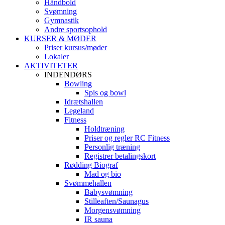
Håndbold
Svømning
Gymnastik
Andre sportsophold
KURSER & MØDER
Priser kursus/møder
Lokaler
AKTIVITETER
INDENDØRS
Bowling
Spis og bowl
Idrætshallen
Legeland
Fitness
Holdtræning
Priser og regler RC Fitness
Personlig træning
Registrer betalingskort
Rødding Biograf
Mad og bio
Svømmehallen
Babysvømning
Stilleaften/Saunagus
Morgensvømning
IR sauna