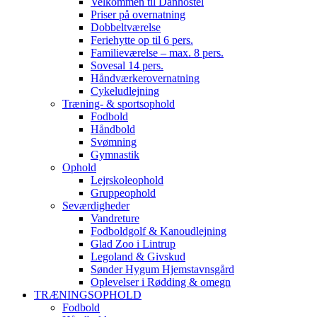
Velkommen til Danhostel
Priser på overnatning
Dobbeltværelse
Feriehytte op til 6 pers.
Familieværelse – max. 8 pers.
Sovesal 14 pers.
Håndværkerovernatning
Cykeludlejning
Træning- & sportsophold
Fodbold
Håndbold
Svømning
Gymnastik
Ophold
Lejrskoleophold
Gruppeophold
Seværdigheder
Vandreture
Fodboldgolf & Kanoudlejning
Glad Zoo i Lintrup
Legoland & Givskud
Sønder Hygum Hjemstavnsgård
Oplevelser i Rødding & omegn
TRÆNINGSOPHOLD
Fodbold