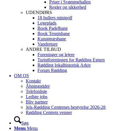
Priser i Svømmehallen
Regler og sikkerhed
UDENDØRS
18 hullers minigolf
Legeplads
Book Padelbane
Book Tennisbane
Kunstgræsbane
Vandreture
ANDRE TILBUD
Foreninger og lejere
Turistforeningen for Rødding Egnen
Rødding lokalhistorisk Arkiv
Forum Rødding
OM OS
Kontakt
Åbningstider
Telefonliste
Ledige jobs
Bliv partner
Jels-Rødding Centrenes bestyrelse 2026-28
Rødding Centrets venner
Søg
Menu
Menu