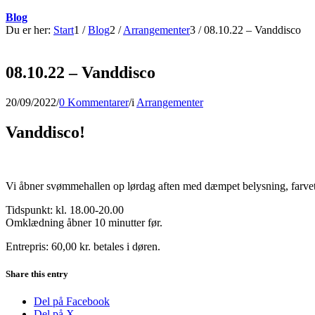
Blog
Du er her:
Start
1
/
Blog
2
/
Arrangementer
3
/
08.10.22 – Vanddisco
08.10.22 – Vanddisco
20/09/2022
/
0 Kommentarer
/
i
Arrangementer
Vanddisco!
Vi åbner svømmehallen op lørdag aften med dæmpet belysning, farvet 
Tidspunkt: kl. 18.00-20.00
Omklædning åbner 10 minutter før.
Entrepris: 60,00 kr. betales i døren.
Share this entry
Del på Facebook
Del på X