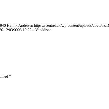
940
Henrik Andersen
https://rcentret.dk/wp-content/uploads/2026
20 12:03:09
08.10.22 – Vanddisco
et med
*